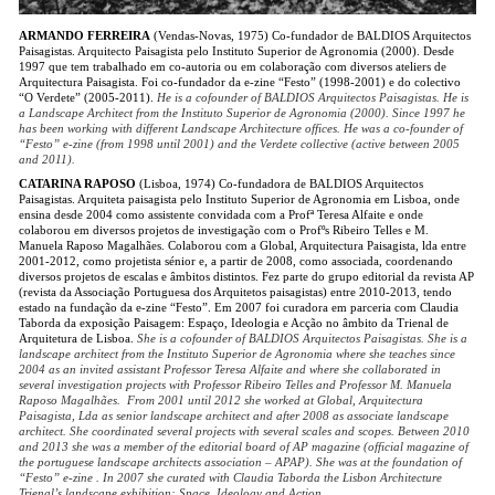
ARMANDO FERREIRA
(Vendas-Novas, 1975) Co-fundador de BALDIOS Arquitectos
Paisagistas. Arquitecto Paisagista pelo Instituto Superior de Agronomia (2000). Desde
1997 que tem trabalhado em co-autoria ou em colaboração com diversos ateliers de
Arquitectura Paisagista. Foi co-fundador da e-zine “Festo” (1998-2001) e do colectivo
“O Verdete” (2005-2011).
He is a cofounder of BALDIOS Arquitectos Paisagistas. He is
a Landscape Architect from the Instituto Superior de Agronomia (2000). Since 1997 he
has been working with different Landscape Architecture offices. He was a co-founder of
“Festo” e-zine (from 1998 until 2001) and the Verdete collective (active between 2005
and 2011).
CATARINA RAPOSO
(Lisboa, 1974) Co-fundadora de BALDIOS Arquitectos
Paisagistas. Arquiteta paisagista pelo Instituto Superior de Agronomia em Lisboa, onde
ensina desde 2004 como assistente convidada com a Profª Teresa Alfaite e onde
colaborou em diversos projetos de investigação com o Profºs Ribeiro Telles e M.
Manuela Raposo Magalhães. Colaborou com a Global, Arquitectura Paisagista, lda entre
2001-2012, como projetista sénior e, a partir de 2008, como associada, coordenando
diversos projetos de escalas e âmbitos distintos. Fez parte do grupo editorial da revista AP
(revista da Associação Portuguesa dos Arquitetos paisagistas) entre 2010-2013, tendo
estado na fundação da e-zine “Festo”. Em 2007 foi curadora em parceria com Claudia
Taborda da exposição Paisagem: Espaço, Ideologia e Acção no âmbito da Trienal de
Arquitetura de Lisboa.
She is a cofounder of BALDIOS Arquitectos Paisagistas. She is a
landscape architect from the Instituto Superior de Agronomia where she teaches since
2004 as an invited assistant Professor Teresa Alfaite and where she collaborated in
several investigation projects with Professor Ribeiro Telles and Professor M. Manuela
Raposo Magalhães. From 2001 until 2012 she worked at Global, Arquitectura
Paisagista, Lda as senior landscape architect and after 2008 as associate landscape
architect. She coordinated several projects with several scales and scopes. Between 2010
and 2013 she was a member of the editorial board of AP magazine (official magazine of
the portuguese landscape architects association – APAP). She was at the foundation of
“Festo” e-zine . In 2007 she curated with Claudia Taborda the Lisbon Architecture
Trienal’s landscape exhibition: Space, Ideology and Action.