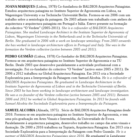
JOANA MARQUES
(Lisboa, 1978) Co-fundadora de BALDIOS Arquitectos Paisagistas.
Estudou arquitectura paisagista no Instituto Superior de Agronomia em Lisboa, na
Wageningen University e na Technische Universität Berlin. Formou-se em 2006 com um
trabalho sobre a semiologia da paisagem. De 2003 adiante tem trabalhado com ateliers de
arquitectura e arquitectura paisagista em Portugal e Itália. Esteve presente na formação
do colectivo “O Verdete” (2005-2011).
She is a cofounder of BALDIOS Arquitectos
Paisagistas. She studied Landscape Architect in the Instituto Superior de Agronomia of
Lisbon, Wageningen University in the Netherlands and in the Technische Universität of
Berlin. She graduated in 2006 with a work on landscape semiology. From 2003 onwards
she has worked in landscape architecture offices in Portugal and Italy. She was in the
formation the Verdete collective (active between 2005 and 2011).
PEDRO GUSMÃO
(Lisboa, 1978) Co-fundador de BALDIOS Arquitectos Paisagistas.
Formou-se em arquitectura paisagista no Instituto Superior de Agronomia e na TU
Berlin. Desde 2003 que desenvolve paralelamente a actividade profissional com a
investigação. Foi co-fundador do colectivo “O Verdete” (activo entre 2005 e 2011). De
2006 a 2012 trabalhou na Global Arquitectura Paisagista. Em 2013 cria a Sociedade
Exploratória para a Interpretação da Paisagem com Samuel Alcobia.
He is a cofounder of
BALDIOS Arquitectos Paisagistas. He graduated in Landscape Architecture in the
Instituto Superior de Agronomia of Lisbon and in the Technische Universität of Berlin.
Since 2003 he has been working in landscape architecture and landscape investigation.
He was a co-founder of the Verdete collective (active between 2005 and 2011). Between
2006 and 2012 he worked in Global Arquitectura Paisagista. In 2013 he founds with
Samuel Alcobia the Sociedade Exploratória para a Interpretação da Paisagem.
SAMUEL ALCOBIA
(Almada, 1975) . Sócio de BALDIOS Arquitectos Paisagistas desde
2016. Formou-se em arquitectura paisagista no Instituto Superior de Agronomia, e tem
uma pós-graduação em Artes Visuais e Intermédia, da Universidade de Évora.
Paralelamente à arquitectura paisagista, desenvolve trabalho no campo das artes visuais e
ilustração. De 2000 a 2016 trabalhou na Topiaris, Arquitectura Paisagista. Em 2013 cria a
Sociedade Exploratória para a Interpretação da Paisagem com Pedro Gusmão.
He is a
partner of BALDIOS Arquitectos Paisagistas since 2016.
He graduated in Landscape