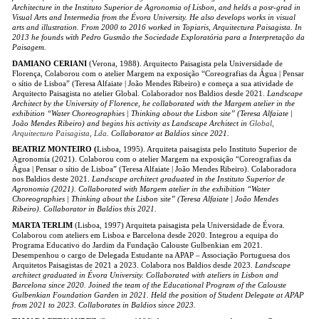
Architecture in the Instituto Superior de Agronomia of Lisbon, and helds a posr-grad in
Visual Arts and Intermedia from the Évora University. He also develops works in visual
arts and illustration. From 2000 to 2016 worked in Topiaris, Arquitectura Paisagista. In
2013 he founds with Pedro Gusmão the Sociedade Exploratória para a Interpretação da
Paisagem.
DAMIANO
CERIANI
(Verona, 1988). Arquitecto Paisagista pela Universidade de
Florença, Colaborou com o atelier Margem na exposição “Coreografias da Água | Pensar
o sítio de Lisboa” (Teresa Alfaiate | João Mendes Ribeiro) e começa a sua atividade de
Arquitecto Paisagista no atelier Global. Colaborador nos Baldios desde 2021.
Landscape
Architect by the University of Florence, he collaborated with the Margem atelier in the
exhibition “Water Choreographies | Thinking about the Lisbon site” (Teresa Alfaiate |
João Mendes Ribeiro) and begins his activity as Landscape Architect in
Global,
Arquitectura Paisagista, Lda
. Collaborator at Baldios since 2021.
BEATRIZ MONTEIRO (
Lisboa, 1995). Arquiteta paisagista pelo Instituto Superior de
Agronomia (2021). Colaborou com o atelier Margem na exposição “Coreografias da
Água | Pensar o sítio de Lisboa” (Teresa Alfaiate | João Mendes Ribeiro). Colaboradora
nos Baldios deste 2021.
Landscape architect graduated in the Instituto Superior de
Agronomia (2021). Collaborated with Margem atelier in the exhibition “Water
Choreographies | Thinking about the Lisbon site” (Teresa Alfaiate | João Mendes
Ribeiro). Collaborator in Baldios this 2021.
MARTA TERLIM
(Lisboa, 1997) Arquiteta paisagista pela Universidade de Évora.
Colaborou com ateliers em Lisboa e Barcelona desde 2020. Integrou a equipa do
Programa Educativo do Jardim da Fundação Calouste Gulbenkian em 2021.
Desempenhou o cargo de Delegada Estudante na APAP – Associação Portuguesa dos
Arquitetos Paisagistas de 2021 a 2023. Colabora nos Baldios desde 2023.
Landscape
architect graduated in Évora University. Collaborated with ateliers in Lisbon and
Barcelona since 2020. Joined the team of the Educational Program of the Calouste
Gulbenkian Foundation Garden in 2021. Held the position of Student Delegate at APAP
from 2021 to 2023. Collaborates in Baldios since 2023.